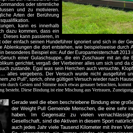
e Kommandos oder stimmliche
lussen und zu motivieren.
gliche Arten der Berührung
qualifikation.
kungen, kann es innerhalb
ch dazu kommen, dass ein
 Dieses kann passieren, in
t oder einfach seinen Hundeführer ignoriert und sich in der G
 Ablenkungen die dort entstehen, wie beispielsweise durch
 ein besonderes Beispiel ein: Auf der Europameisterschaft 2013 i
 Geruch einer Gulaschsuppe, die ein Zuschauer mit an die B
blikum gerichtet, vergaß der Vierbeiner alles um sich und da
rsuch zustande. Egal was sein Herrchen auch versuchte, Klopf
n… alles vergebens. Der Versuch wurde nicht ausgeführt 
nem „no Pull“, sprich, ohne gültigen Versuch wieder nach Hause
rein durch Gesten und Stimme noch etwas genauer betrachten, kommt 
ung besteht. Diese Bindung ist eine Mischung aus Vertrauen, Zuneigu
Gerade weil die eben beschriebene Bindung eine große R
der Weight Pull Gemeinde Menschen, die eine sehr i
haben. Im Gegensatz zu vielen vernachlässig
Gesellschaft, sind die Aktiven in diesem Sport natürlic
auch jedes Jahr viele Tausend Kilometer mit ihren Vie