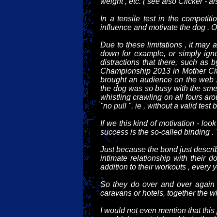
weight , etc. ( see also Clicker - als
In a tensile test in the competit
influence and motivate the dog . Of
Due to these limitations , it may
down for example, or simply igno
distractions that there, such as
Championship 2013 in Mother City 
brought an audience on the web .
the dog was so busy with the smell
whistling crawling on all fours aro
"no pull ", ie , without a valid tes
If we this kind of motivation - lo
success is the so-called binding . 
Just because the bond just descri
intimate relationship with their 
addition to their workouts , every
So they do over and over again a
caravans or hotels, together the w
I would not even mention that thi