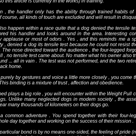
o this article is currently in the works) in training.
ion , the handler only has the ability through trained habits 
 course, all kinds of touch are excluded and will result in disqual
 also happen within a race quite that a dog denied the tensile t
red his handler and looks around in the area. Interesting cont
 by applause or most of odors . Yes , and this reminds me a s
, denied a dog its tensile test because he could not resist t
 The nose directed toward the audience , the four-legged for
 , no tensile test came about. No matter what his owner also tri
und ... all in vain . The test was not performed, and the two ret
t back home.
ok purely by gestures and voice a little more closely , you come t
This binding is a mixture of trust , affection and obedience.
bed plays a big role , you will encounter within the Weight Pul
dogs. Unlike many neglected dogs in modern society , the assets
 year many thousands of kilometers on their dogs go.
 common adventure . You spend together with their four-legge
hole day together and working on the success of their mission .
s particular bond is by no means one-sided, the feeling of pride