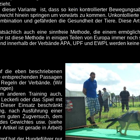
zieht.
ieser Variante ist, dass so kein kontrollierter Bewegungs
 Gewicht hinein springen um vorwärts zu kommen. Unkontollie
mbination und gefährden die Gesundheit der Tiere. Diese Ar
atsächlich auch eine sinnfreie Methode, die einem ermögli
der ist diese Methode in einigen Teilen von Europa immer noch 
 und innerhalb der Verbände APA, UPF und EWPL werden keine Tr
uf die eben beschriebenen
die entsprechenden Passagen
n Regeln der Verbände. (Wir
ungen)
em anderen Training auch,
eckerli oder das Spiel mit
. Dieser Einsatz beschränkt
ng, nach Ausführung einer
inem guten Zugversuch, dem
 des Gewichtes usw. (siehe
Artikel ist gerade in Arbeit)
pf hat der Hundeführer nur