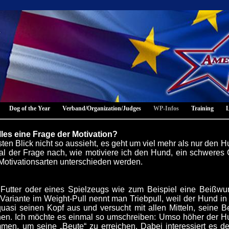
Dog of the Year
Verband/Organization/Judges
WP-Infos
Training
L
alles eine Frage der Motivation?
sten Blick nicht so aussieht, es geht um viel mehr als nur den 
al der Frage nach, wie motiviere ich den Hund, ein schweres 
Motivationsarten unterschieden werden.
Futter oder eines Spielzeugs wie zum Beispiel eine Beißwur
Variante im Weight-Pull nennt man Triebpull, weil der Hund in
quasi seinen Kopf aus und versucht mit allen Mitteln, seine B
chen. Ich möchte es einmal so umschreiben: Umso höher der Hun
mmen, um seine „Beute“ zu erreichen. Dabei interessiert es 