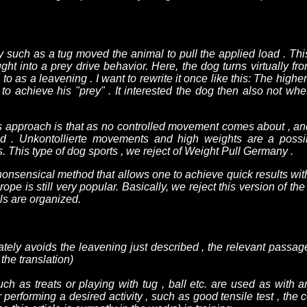
 such as a tug moved the animal to pull the applied load . This 
ht into a prey drive behavior. Here, the dog turns virtually fr
d to as a leavening . I want to rewrite it once like this: The highe
 to achieve his "prey" . It interested the dog then also not w
is approach is that as no controlled movement comes about , an
ead . Unkontollierte movements and high weights are a poss
. This type of dog sports , we reject of Weight Pull Germany .
onsensical method that allows one to achieve quick results with li
ope is still very popular. Basically, we reject this version of th
s are organized.
ately avoids the leavening just described , the relevant passages
the translation)
ch as treats or playing with tug , ball etc. are used as with a
r performing a desired activity , such as good tensile test , the co