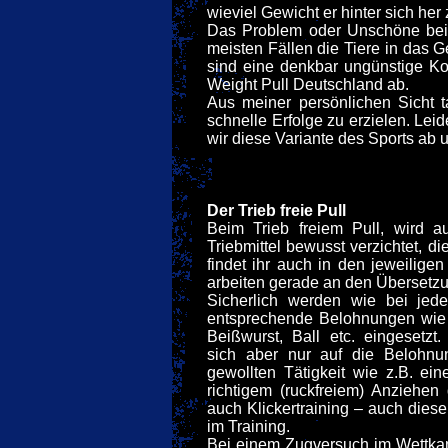
wieviel Gewicht er hinter sich her 
Das Problem oder Unschöne bei d
meisten Fällen die Tiere in das
sind eine denkbar ungünstige Ko
Weight Pull Deutschland ab.
Aus meiner persönlichen Sicht t
schnelle Erfolge zu erzielen. Lei
wir diese Variante des Sports ab
Der Trieb freie Pull
Beim Trieb freiem Pull, wird a
Triebmittel bewusst verzichtet, 
findet ihr auch in den jeweilige
arbeiten gerade an den Übersetz
Sicherlich werden wie bei jed
entsprechende Belohnungen wie L
Beißwurst, Ball etc. eingesetzt
sich aber nur auf die Belohnu
gewollten Tätigkeit wie z.B. e
richtigem (ruckfreiem) Anziehen
auch Klickertraining – auch dieser 
im Training.
Bei einem Zugversuch im Wettkam