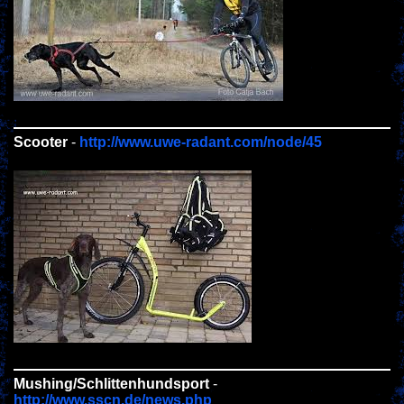
Scooter
-
http://www.uwe-radant.com/node/45
Mushing/Schlittenhundsport
-
http://www.sscn.de/news.php