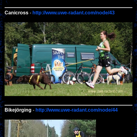
Canicross
-
http://www.uwe-radant.com/node/43
Bikejörging
-
http://www.uwe-radant.com/node/44